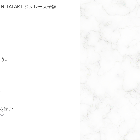
NTIALART ジクレー太子額
失う。
＿＿＿＿
☆
を読む