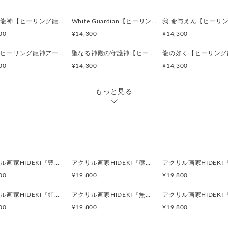
見えない存在を感じる。
愛を内に秘めている。
感謝の龍神【ヒーリング龍神アート・直筆サイン入り】ジクレー版画 額付き｜龍神画家HIDEKI
White Guardian【ヒーリング龍神アート・直筆サイン入り】ジクレー版画 額付き｜龍神画家HIDEKI
心の安定を求めている。
00
¥14,300
¥14,300
寝室。書斎。自室。個人的な
紫龍【ヒーリング龍神アート・直筆サイン入り】ジクレー版画 額付き｜龍神画家HIDEKI
聖なる神殿の守護神【ヒーリング龍神アート・直筆サイン入り】ジクレー版画 額付き｜龍神画家HIDEKI
神聖な空間。ヒーリングルー
00
¥14,300
¥14,300
ン。
＿＿＿＿＿＿＿＿＿＿＿＿＿
もっと見る
額サイズ：338×430㎜ パ
前面は、軽量安全なアクリル
額装のHYMジクレーは、UV
洗練された美しいフォルムの
ます。
どのようなお部屋にもマッチ
アクリル画家HIDEKI『豊かさ』黄金の光が満ちるヒーリングアート・スピリチュアル龍神絵画｜A3額付
アクリル画家HIDEKI『穣迦（ゆたか）』豊穣の光が満ちるヒーリングアート・スピリチュアル龍神絵画｜A3額付
＿＿＿＿＿＿＿＿＿＿＿＿＿
00
¥19,800
¥19,800
※お気に入りの絵を飾ることで
アクリル画家HIDEKI『虹の龍神』七色の光が導くヒーリングアート・スピリチュアル龍神絵画｜A3額付
アクリル画家HIDEKI『無限の彼方』宇宙へ続く龍神のヒーリングアート・スピリチュアル龍神絵画｜A3額付
暮らしに豊かさを取り入れる
00
¥19,800
¥19,800
生活空間を、こころを豊かに