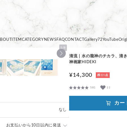
ABOUT
ITEM
CATEGORY
NEWS
FAQ
CONTACT
Gallery72
YouTube
Orig
1
/
8
清流｜水の龍神のチカラ、清
神画家HIDEKI
¥14,300
残り1点
581
11
カー
なし
お支払いから10日以内に発送