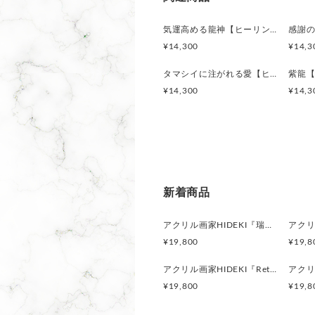
気運高める龍神【ヒーリング龍神アート・直筆サイン入り】ジクレー版画 額付き｜龍神画家HIDEKI
¥14,300
¥14,3
タマシイに注がれる愛【ヒーリング龍神アート・直筆サイン入り】ジクレー版画 額付き｜龍神画家HIDEKI
¥14,300
¥14,3
新着商品
アクリル画家HIDEKI『瑞雲昇龍』吉兆の雲と龍神が導くヒーリングアート・スピリチュアル龍神絵画｜A3額付
¥19,800
¥19,8
アクリル画家HIDEKI『Return to Love』愛へ還る光のヒーリングアート・スピリチュアル龍神絵画｜A3額付
¥19,800
¥19,8