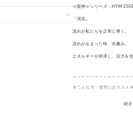
≪龍神≫シリーズ－HYM ESSE
祝日を除く）に対応させて頂いてお
『清流』
場合は、購入時に備考欄へご記入
発送：
不可能
流れが私たちを正常に導く。
償
送料
追加送料
流れが止まった時、水澱み、
都道府県別
¥0〜
エネルギーが停滞し、活力を
＿＿＿＿＿＿＿＿＿＿＿＿＿
☆こんな方・場所におススメ
人生経験の豊富。
続き
エネルギーの守護。
よく眠れない。
癒しが必要。
心が落ち着かない。
神様を身近に感じたい。