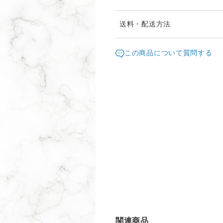
発送は通常10日以内（土日
送料・配送方法
ります。
発送元地域：
お届け日時等にご指定がある
滋賀県
海外
この商品について質問する
ください。
配送方法
追跡／補
指定宅急便A
○
／
✕
関連商品