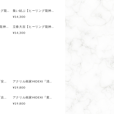
我 命与えん【ヒーリング龍神アート・直筆サイン入り】ジクレー版画 額付き｜龍神画家HIDEKI
集い結ぶ【ヒーリング龍神アート・直筆サイン入り】ジクレー版画 額付き｜龍神画家HIDEKI
¥14,300
空間。床の間。
龍の如く【ヒーリング龍神アート・直筆サイン入り】ジクレー版画 額付き｜龍神画家HIDEKI
立春大吉【ヒーリング龍神アート・直筆サイン入り】ジクレー版画 額付き｜龍神画家HIDEKI
ム。カウンセリングルーム。サロ
¥14,300
＿＿＿＿
ールホワイト仕様。
ガラスを使用。
処理を行っております。
高級感を感じられる額となってい
することでしょう！
アクリル画家HIDEKI『安らぎ』心を包む光のヒーリングアート・スピリチュアル龍神絵画｜A3額付
アクリル画家HIDEKI『清流』青き光が巡るヒーリングアート・スピリチュアル龍神絵画｜A3額付
＿＿＿＿
¥19,800
、
アクリル画家HIDEKI『吉祥昇龍』富士に昇る龍神のヒーリングアート・スピリチュアル龍神絵画｜A3額付
アクリル画家HIDEKI『黄の龍神』太陽の光が導くヒーリングアート・スピリチュアル龍神絵画｜A3額付
ことが可能です。
¥19,800
することができます。