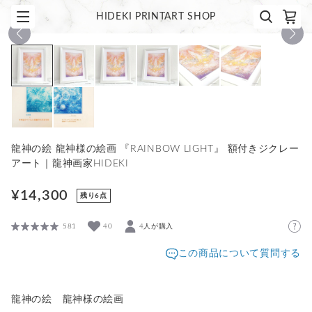
HIDEKI PRINTART SHOP
1
/
8
龍神の絵 龍神様の絵画 『RAINBOW LIGHT』 額付きジクレー
アート｜龍神画家HIDEKI
¥14,300
残り6点
581
40
4人が購入
この商品について質問する
龍神の絵 龍神様の絵画