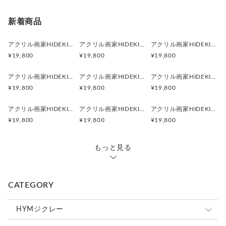
ます。
ホテル、病院、個人病院、待合室、パブリックスペースであれ
新着商品
ば、
その効果は多くの人に波及する可能性があります。
アクリル画家HIDEKI『瑞雲昇龍』吉兆の雲と龍神が導くヒーリングアート・スピリチュアル龍神絵画｜A3額付
アクリル画家HIDEKI『豊かさ』黄金の光が満ちるヒーリングアート・スピリチュアル龍神絵画｜A3額付
アクリル画家HIDEKI『穣迦（ゆたか）』豊穣の光が満ちるヒーリングアート・スピリチュアル龍神絵画｜A3額付
¥19,800
¥19,800
¥19,800
HIDEKIの絵には、創造性や癒しのエッセンスが多分に含まれ
ています。
アクリル画家HIDEKI『安らぎ』心を包む光のヒーリングアート・スピリチュアル龍神絵画｜A3額付
アクリル画家HIDEKI『清流』青き光が巡るヒーリングアート・スピリチュアル龍神絵画｜A3額付
アクリル画家HIDEKI『Return to Love』愛へ還る光のヒーリングアート・スピリチュアル龍神絵画｜A3額付
歓びの中で創作された絵には、必ず歓びのエッセンスが含まれ
¥19,800
¥19,800
¥19,800
ています。
見る人は、それを感じ取ることができます。
アクリル画家HIDEKI『虹の龍神』七色の光が導くヒーリングアート・スピリチュアル龍神絵画｜A3額付
アクリル画家HIDEKI『無限の彼方』宇宙へ続く龍神のヒーリングアート・スピリチュアル龍神絵画｜A3額付
アクリル画家HIDEKI『吉祥昇龍』富士に昇る龍神のヒーリングアート・スピリチュアル龍神絵画｜A3額付
お気に入りの一枚をぜひとも探してみてください。
¥19,800
¥19,800
¥19,800
＿＿＿＿＿＿＿＿＿＿＿＿＿＿＿＿＿
※ご購入前に必ずお読みください。
もっと見る
＊実際にお届けする作品とPC、スマホ画面では 若干の色違い
が発生することがあります。 了解の上、ご注文ください。
CATEGORY
＊HYMジクレーについて
ジクレーとは、フランス語で吹き付けるという意味がありま
HYMジクレー
す。通常、デジタル化したものを色修正せず、印刷した場合、