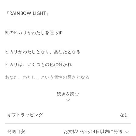
『RAINBOW LIGHT』
虹のヒカリがわたしを照らす
ヒカリがわたしとなり、あなたとなる
ヒカリは、いくつもの色に分かれ
あなた、わたし、という個性の輝きとなる
続きを読む
虹のヒカリは、わたしであり、あなた
虹のヒカリは、世界に満ちる
ギフトラッピング
なし
＿＿＿＿＿＿＿＿＿＿＿＿＿＿＿＿＿
発送目安
お支払いから14日以内に発送
太子額（288×379㎜）パールホワイト金縁仕様。