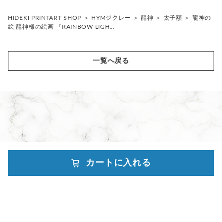
ほぼ間違いなく原画とは程遠いものになってしまいます。
龍神
HYMジクレーでは、グラフィックデザイナーでもあるHIDEKI
HIDEKI PRINTART SHOP
＞
HYMジクレー
＞
龍神
＞
太子額
＞
龍神の
天使
額なし
のパートナーであるYUMICOが、HIDEKI監修のもと、デジタ
絵 龍神様の絵画 『RAINBOW LIGH…
ル化した原画を、原画のエネルギーを損なわないように、印刷
ヒーリング
15cm額
額なし
に適した色合いを再構成して完成させた、もう一つの原画とい
えるものであり、量産できるものとして完成させた作品です。
神性
A4額
A4額
額なし
一覧へ戻る
印刷された、作品には、HYMのエンブレムをエンボス加工
し、HIDEKIのサインをお入れしております。HIDEKIのヒーリ
鳳凰
太子額
太子額
A4額
額なし
ングアートをお楽しみください！
A3額
A3額
太子額
A4額
額なし
A3額
太子額
A4額
A3額
太子額
A3額
カートに入れる
powered by