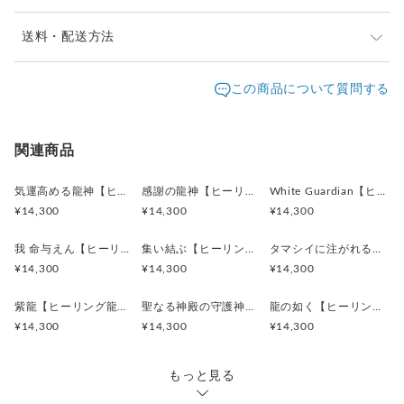
前面は、軽量安全なアクリルガラスを使用。
額装のHYMジクレーは、UV処理を行っております。
発送は通常14日以内（土日祝日を除く）に対応させて頂
送料・配送方法
洗練された美しいフォルムの高級感を感じられる額となってい
いております。
ます。
発送元地域：
お届け日時等にご指定がある場合は、購入時に備考欄へ
滋賀県
海外発送：
不可能
この商品について質問する
どのようなお部屋にもマッチすることでしょう！
ご記入ください。
＿＿＿＿＿＿＿＿＿＿＿＿＿＿＿＿＿
配送方法
追跡／補償
送料
追加送料
※お気に入りの絵を飾ることで、
指定宅急便A
○
／
✕
都道府県別
¥0〜
関連商品
暮らしに豊かさを取り入れることが可能です。
生活空間を、こころを豊かにすることができます。
気運高める龍神【ヒーリング龍神アート・直筆サイン入り】ジクレー版画 額付き｜龍神画家HIDEKI
感謝の龍神【ヒーリング龍神アート・直筆サイン入り】ジクレー版画 額付き｜龍神画家HIDEKI
White Guardian【ヒーリング龍神アート・直筆サイン入り】ジクレー版画 額付き｜龍神画家HIDEKI
¥14,300
¥14,300
¥14,300
会社や自宅、客間、トイレ、キッチン、リビング、寝室、
ベッドルーム、子供部屋など暮らしの中に取り入れることは簡
我 命与えん【ヒーリング龍神アート・直筆サイン入り】ジクレー版画 額付き｜龍神画家HIDEKI
集い結ぶ【ヒーリング龍神アート・直筆サイン入り】ジクレー版画 額付き｜龍神画家HIDEKI
タマシイに注がれる愛【ヒーリング龍神アート・直筆サイン入り】ジクレー版画 額付き｜龍神画家HIDEKI
単です。
¥14,300
¥14,300
¥14,300
新築祝いや引っ越し祝い、クリスマスプレゼントや誕生日プレ
ゼント、
紫龍【ヒーリング龍神アート・直筆サイン入り】ジクレー版画 額付き｜龍神画家HIDEKI
聖なる神殿の守護神【ヒーリング龍神アート・直筆サイン入り】ジクレー版画 額付き｜龍神画家HIDEKI
龍の如く【ヒーリング龍神アート・直筆サイン入り】ジクレー版画 額付き｜龍神画家HIDEKI
記念日や贈り物として、プレゼントやギフトとして、
¥14,300
¥14,300
¥14,300
また、女性へプレゼントとしてＸｍａｓ（クリスマス）やホワ
イトデーにも考えられます。
もっと見る
壁、卓上、机上に癒しのポイントがあることで気持ちがほぐれ