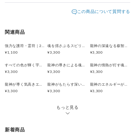
いております。
ホテル、病院、個人病院、待合室、パブリックスペースであれ
発送元地域：
お届け日時等にご指定がある場合は、購入時に備考欄へ
滋賀県
海外発送：
不可能
この商品について質問する
ば、
ご記入ください。
その効果は多くの人に波及する可能性があります。
配送方法
追跡／補償
送料
追加送料
HIDEKIの絵には、創造性や癒しのエッセンスが多分に含まれ
クリックポスト
○
／
✕
¥250
¥0
関連商品
ています。
歓びの中で創作された絵には、必ず歓びのエッセンスが含まれ
強力な護符・霊符｜2026年龍神護符｜麻紙印刷仕様
魂を揺さぶるスピリチュアルな輝きのエネルギーアート『愛』A4版HYMジクレー ≪龍神≫ シリーズ 龍神の愛をあなたに！
龍神の深遠なる叡智を感じるエネルギーアート『在』A4版HYMジクレー ≪龍神≫ シリーズ 龍神の愛をあなたに！
ています。
¥1,100
¥3,300
¥3,300
見る人は、それを感じ取ることができます。
お気に入りの一枚をぜひとも探してみてください。
すべての色が輝く宇宙の祝福のヒーリングアート『燦』A4版HYMジクレー ≪龍神≫ シリーズ 龍神の愛をあなたに！
龍神の導きによる魂の進化ヒーリングアート『変容』A4版HYMジクレー ≪龍神≫ シリーズ 龍神の愛をあなたに！
龍神の情熱が灯す魂の輝きのヒーリングアート『炎』A4版HYMジクレー ≪龍神≫ シリーズ 龍神の愛をあなたに！
¥3,300
¥3,300
¥3,300
＊額はついておりません。
＊Ａ４サイズ（210mm×297mm）で作成。四方余白ありま
龍神が導く気高きエネルギーのヒーリングアート『雅』A4版HYMジクレー ≪龍神≫ シリーズ 龍神の愛をあなたに！
龍神がもたらす深い安らぎのヒーリングアート『癒』A4版HYMジクレー ≪龍神≫ シリーズ 龍神の愛をあなたに！
龍神のエネルギーが宿るヒーリングアート『与』A4版HYMジクレー ≪龍神≫ シリーズ 龍神の愛をあなたに！
す。
¥3,300
¥3,300
¥3,300
＊実際にお届けする作品とPC、スマホ画面では 若干の色違い
が発生することがあります。 了解の上、ご注文ください。
もっと見る
＊HYMジクレーについて
ジクレーとは、フランス語で吹き付けるという意味がありま
す。通常、デジタル化したものを色修正せず、印刷した場合、
新着商品
ほぼ間違いなく原画とは程遠いものになってしまいます。