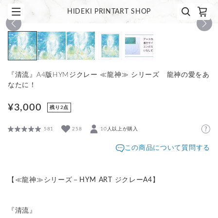
HIDEKI PRINTART SHOP
1
/
5
『清流』A4版HYMジクレー ≪龍神≫ シリーズ 龍神の愛をあ
なたに！
¥3,000
残り2点
581
258
10人以上が購入
この商品について質問する
【≪龍神≫シリーズ－HYM ART ジクレーA4】
『清流』