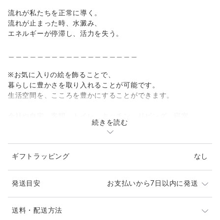
流れが私たちを正常に導く。
流れが止まった時、水澱み、
エネルギーが停滞し、活力を失う。
＿＿＿＿＿＿＿＿＿＿＿＿＿＿＿＿＿＿
※お気に入りの絵を飾ることで、
暮らしに豊かさを取り入れることが可能です。
生活空間を、こころを豊かにすることができます。
会社や自宅、客間、トイレ、キッチン、リビング、寝室、
続きを読む
ベッドルーム、子供部屋など暮らしの中に取り入れることは簡
単です。
新築祝いや引っ越し祝い、クリスマスプレゼントや誕生日プレ
ギフトラッピング
なし
ゼント、
記念日や贈り物として、プレゼントやギフトとして、
また、女性へプレゼントとしてＸｍａｓ（クリスマス）やホワ
発送目安
お支払いから7日以内に発送
イトデーにも考えられます。
壁、卓上、机上に癒しのポイントがあることで気持ちがほぐれ
発送は通常7日以内（土日祝日を除く）に対応させて頂
送料・配送方法
ます。