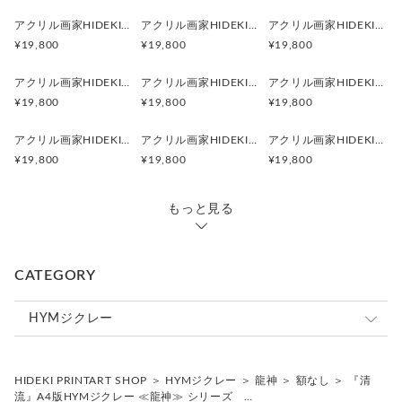
HYMジクレーでは、グラフィックデザイナーでもあるHIDEKI
アクリル画家HIDEKI『瑞雲昇龍』吉兆の雲と龍神が導くヒーリングアート・スピリチュアル龍神絵画｜A3額付
アクリル画家HIDEKI『豊かさ』黄金の光が満ちるヒーリングアート・スピリチュアル龍神絵画｜A3額付
アクリル画家HIDEKI『穣迦（ゆたか）』豊穣の光が満ちるヒーリングアート・スピリチュアル龍神絵画｜A3額付
のパートナーであるYUMICOが、HIDEKI監修のもと、デジタ
¥19,800
¥19,800
¥19,800
ル化した原画を、原画のエネルギーを損なわないように、印刷
に適した色合いを再構成して完成させた、もう一つの原画とい
アクリル画家HIDEKI『安らぎ』心を包む光のヒーリングアート・スピリチュアル龍神絵画｜A3額付
アクリル画家HIDEKI『清流』青き光が巡るヒーリングアート・スピリチュアル龍神絵画｜A3額付
アクリル画家HIDEKI『Return to Love』愛へ還る光のヒーリングアート・スピリチュアル龍神絵画｜A3額付
えるものであり、量産できるものとして完成させた作品です。
¥19,800
¥19,800
¥19,800
印刷された、作品には、HYMのエンブレムをエンボス加工
し、HIDEKIのサインをお入れしております。
アクリル画家HIDEKI『虹の龍神』七色の光が導くヒーリングアート・スピリチュアル龍神絵画｜A3額付
アクリル画家HIDEKI『無限の彼方』宇宙へ続く龍神のヒーリングアート・スピリチュアル龍神絵画｜A3額付
アクリル画家HIDEKI『吉祥昇龍』富士に昇る龍神のヒーリングアート・スピリチュアル龍神絵画｜A3額付
¥19,800
¥19,800
¥19,800
もっと見る
CATEGORY
HYMジクレー
龍神
HIDEKI PRINTART SHOP
＞
HYMジクレー
＞
龍神
＞
額なし
＞
『清
天使
額なし
流』A4版HYMジクレー ≪龍神≫ シリーズ …